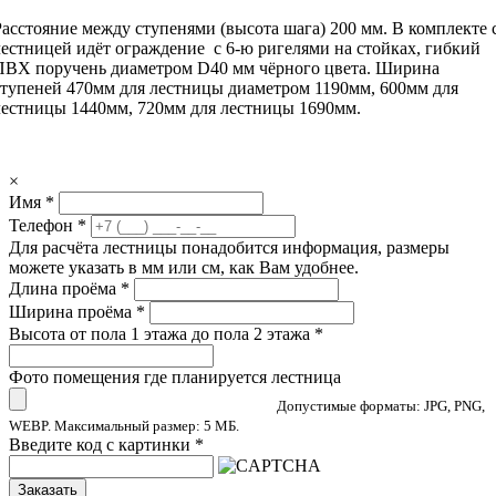
Расстояние между ступенями (высота шага) 200 мм. В комплекте 
лестницей идёт ограждение с 6-ю ригелями на стойках, гибкий
ПВХ поручень диаметром D40 мм чёрного цвета. Ширина
ступеней 470мм для лестницы диаметром 1190мм, 600мм для
лестницы 1440мм, 720мм для лестницы 1690мм.
×
Имя
*
Телефон
*
Для расчёта лестницы понадобится информация, размеры
можете указать в мм или см, как Вам удобнее.
Длина проёма
*
Ширина проёма
*
Высота от пола 1 этажа до пола 2 этажа
*
Фото помещения где планируется лестница
Допустимые форматы: JPG, PNG,
WEBP. Максимальный размер: 5 МБ.
Введите код с картинки
*
Заказать