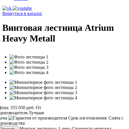
Вернуться в каталог
Винтовая лестница Atrium
Heavy Metall
Цена:
355 050 руб.
От
производителя
Лучшая
цена
Срок изготовления:
Снята с
производства
Монтаж лестницы:
1 день
Стоимость монтажа
Заказать